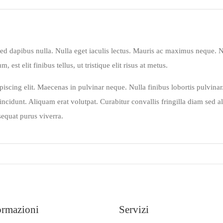
 sed dapibus nulla. Nulla eget iaculis lectus. Mauris ac maximus neque. 
est elit finibus tellus, ut tristique elit risus at metus.
iscing elit. Maecenas in pulvinar neque. Nulla finibus lobortis pulvina
i tincidunt. Aliquam erat volutpat. Curabitur convallis fringilla diam sed
sequat purus viverra.
ormazioni
Servizi