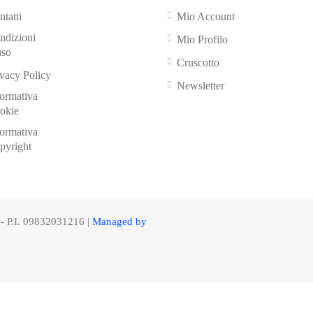
tatti
Mio Account
ndizioni
Mio Profilo
uso
Cruscotto
ivacy Policy
Newsletter
formativa
okie
formativa
pyright
 - P.I. 09832031216 |
Managed by