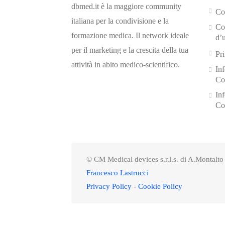
dbmed.it è la maggiore community
Con
italiana per la condivisione e la
Co
formazione medica. Il network ideale
d’
per il marketing e la crescita della tua
Pr
attività in abito medico-scientifico.
In
Co
In
Co
© CM Medical devices s.r.l.s. di A.Montalto
Francesco Lastrucci
Privacy Policy
-
Cookie Policy