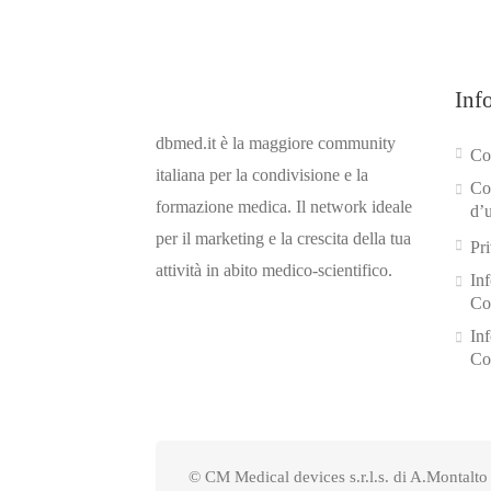
Inf
dbmed.it è la maggiore community
Con
italiana per la condivisione e la
Co
formazione medica. Il network ideale
d’
per il marketing e la crescita della tua
Pr
attività in abito medico-scientifico.
In
Co
In
Co
© CM Medical devices s.r.l.s. di A.Montalto