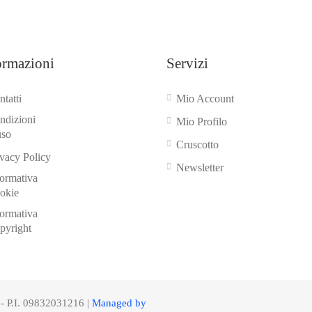
ormazioni
Servizi
tatti
Mio Account
ndizioni
Mio Profilo
uso
Cruscotto
ivacy Policy
Newsletter
formativa
okie
formativa
pyright
 - P.I. 09832031216 |
Managed by